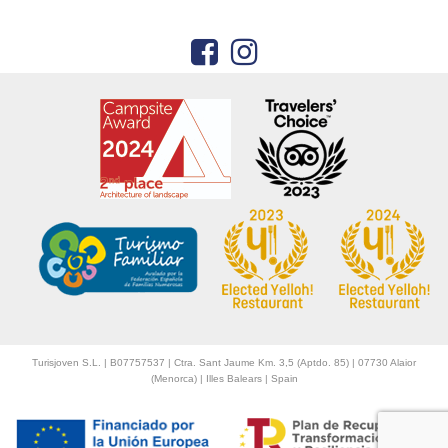
Turisjoven S.L. | B07757537 | Ctra. Sant Jaume Km. 3,5 (Aptdo. 85) | 07730 Alaior
(Menorca) | Illes Balears | Spain