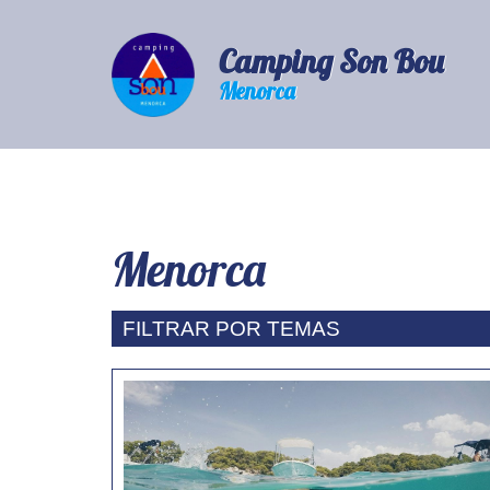
Camping Son Bou
Menorca
Camping Son Bou
Menorca
Menorca
Camping
Tarifas
Chalets
lovers
FILTRAR POR TEMAS
Noticias
Menorca
Covid-19
Prod