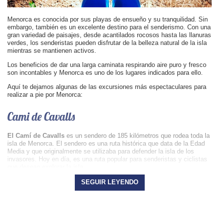
Menorca es conocida por sus playas de ensueño y su tranquilidad. Sin
embargo, también es un excelente destino para el senderismo. Con una
gran variedad de paisajes, desde acantilados rocosos hasta las llanuras
verdes, los senderistas pueden disfrutar de la belleza natural de la isla
mientras se mantienen activos.
Los beneficios de dar una larga caminata respirando aire puro y fresco
son incontables y Menorca es uno de los lugares indicados para ello.
Aquí te dejamos algunas de las excursiones más espectaculares para
realizar a pie por Menorca:
Cami de Cavalls
El Camí de Cavalls
es un sendero de 185 kilómetros que rodea toda la
isla de Menorca. El sendero es una ruta histórica que data de la Edad
Media y que originalmente se utilizaba para defender la isla de los
invasores. Hoy en día, es una ruta popular para senderistas y ciclistas
que desean explorar la isla.
Está dividido en varios tramos, cada uno con diferentes grados de
SEGUIR LEYENDO
dificultad. Algunos de los tramos más populares incluyen la ruta de Cala
Galdana a Cala Mitjana, que ofrece vistas impresionantes del mar y los
acantilados, y el sendero de Son Saura a Cala en Turqueta y Macarella,
que es una ruta fácil y accesible para toda la familia.