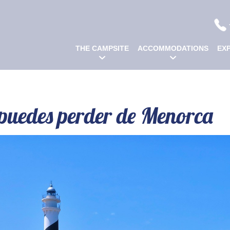
THE CAMPSITE
ACCOMMODATIONS
E
THE CAMPSITE
ACCOMMODATIONS
EX
e puedes perder de Menorca
Furnished
Family
Couple
Facilities
Services
Pitches
holidays
Tents
getaways