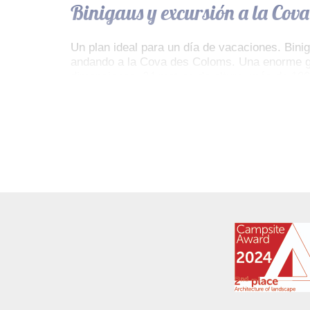
Binigaus y excursión a la Cov
Un plan ideal para un día de vacaciones. Bini
andando a la Cova des Coloms. Una enorme gr
dimensiones, 24 metros de altura, más de 100
Excursión desde Cala Galdana
Por Camí de Cavalls, el tramo Galdana – Maca
pasa por pequeños bosques y acantilados que 
contraste entre el verde intenso de los pinos 
La Vall
Es la zona de calas de la costa norte más cerc
transparente y de fondo arenoso, es una opci
descansar, comer con la familia y echar una b