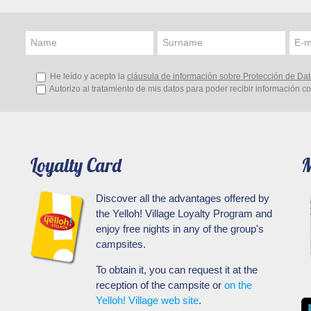
Name
Surname
E-m
ta de cualquier otra cala o playa de la isla. Cala de aguas cr
e las playas que no puedes perderte si visitas Menorca. Su d
He leído y acepto la
cláusula de información sobre Protección de Da
ués de la excursión es una auténtica gozada.
Autorizo al tratamiento de mis datos para poder recibir información c
ruinas y el faro más antiguo de Menorca. Es toda una experien
Loyalty Card
M
ico color rojo de sus rocas. Popular por su barro rojo, que 
l
punto más septentrional de la isla es uno de los
más pec
Discover all the advantages offered by
sible hacerlo de noche. La puesta de sol en el Faro de Caval
the Yelloh! Village Loyalty Program and
an el cielo forman un paisaje que vale la pena!
enjoy free nights in any of the group's
campsites.
To obtain it, you can request it at the
reception of the campsite or
on the
as que puedes bañarte viendo alguno de los faros de fondo 
Yelloh! Village web site
.
leza incomparable. Si te gusta caminar, la playa está en re