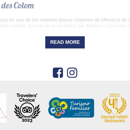
a des Colom
gaus es una de las mejores playas vírgenes de Menorca de ar
uta natural ubicada en el barranco des Migjorn. Conocida 
 metros de largo y 15 metros de anchura. ¡Es impresionante
READ MORE
 a Cala Macarella
rella es una de las más sencillos y bonitos que se pueden h
alterna varios desvíos a miradores ofreciéndonos unas vist
y el turquesa de las aguas de Macarella es sublime.
ana a Ciutadella. Arena clara y fina y el mar es como una g
ón idónea para cuando soplan vientos del sur. Muy cerca ha
uena siesta a la sombra.