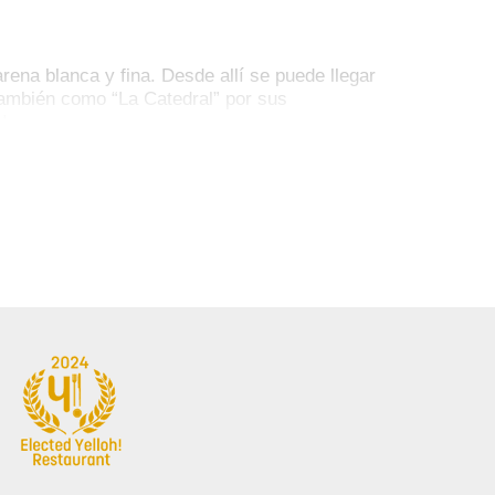
ena blanca y fina. Desde allí se puede llegar
también como “La Catedral” por sus
!
acer en la zona sur de Menorca. El recorrido
as espectaculares sobre la costa. El
ran piscina de agua salada, tranquila y
y un hermoso bosque de pinos ideal para