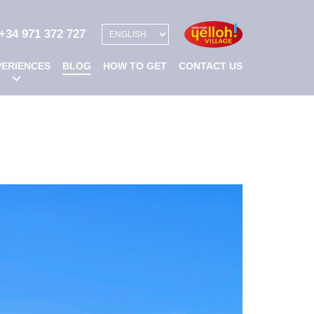
XPERIENCES
BLOG
HOW TO GET
CONTACT US
+34 971 372 727
PERIENCES
BLOG
HOW TO GET
CONTACT US
Group
Map
stays