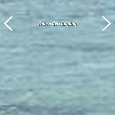
Entorn
del càmping