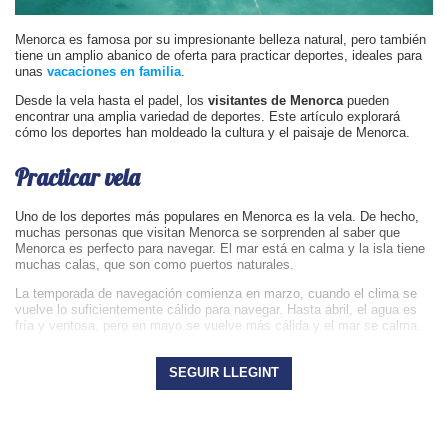
Menorca es famosa por su impresionante belleza natural, pero también
tiene un amplio abanico de oferta para practicar deportes, ideales para
unas
vacaciones en familia
.
Desde la vela hasta el padel, los
visitantes de Menorca
pueden
encontrar una amplia variedad de deportes. Este artículo explorará
cómo los deportes han moldeado la cultura y el paisaje de Menorca.
Practicar vela
Uno de los deportes más populares en Menorca es la vela. De hecho,
muchas personas que visitan Menorca se sorprenden al saber que
Menorca es perfecto para navegar. El mar está en calma y la isla tiene
muchas calas, que son como puertos naturales.
La temporada de navegación comienza en marzo, cuando el clima se
vuelve lo suficientemente cálido para navegar. Hasta abril, el agua es
fría y ventosa, pero en mayo se vuelve más cálida y el mar se calma.
Surf y buceo
SEGUIR LLEGINT
Para los amantes del surf y el buceo, Menorca es un destino ideal para
aquellos que disfrutan de estar en aguas abiertas.